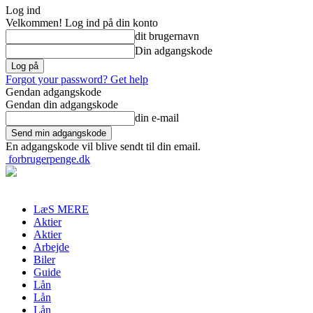
Log ind
Velkommen! Log ind på din konto
dit brugernavn
Din adgangskode
Forgot your password? Get help
Gendan adgangskode
Gendan din adgangskode
din e-mail
En adgangskode vil blive sendt til din email.
forbrugerpenge.dk
LæS MERE
Aktier
Aktier
Arbejde
Biler
Guide
Lån
Lån
Lån