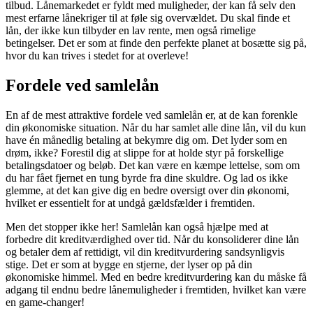
tilbud. Lånemarkedet er fyldt med muligheder, der kan få selv den
mest erfarne lånekriger til at føle sig overvældet. Du skal finde et
lån, der ikke kun tilbyder en lav rente, men også rimelige
betingelser. Det er som at finde den perfekte planet at bosætte sig på,
hvor du kan trives i stedet for at overleve!
Fordele ved samlelån
En af de mest attraktive fordele ved samlelån er, at de kan forenkle
din økonomiske situation. Når du har samlet alle dine lån, vil du kun
have én månedlig betaling at bekymre dig om. Det lyder som en
drøm, ikke? Forestil dig at slippe for at holde styr på forskellige
betalingsdatoer og beløb. Det kan være en kæmpe lettelse, som om
du har fået fjernet en tung byrde fra dine skuldre. Og lad os ikke
glemme, at det kan give dig en bedre oversigt over din økonomi,
hvilket er essentielt for at undgå gældsfælder i fremtiden.
Men det stopper ikke her! Samlelån kan også hjælpe med at
forbedre dit kreditværdighed over tid. Når du konsoliderer dine lån
og betaler dem af rettidigt, vil din kreditvurdering sandsynligvis
stige. Det er som at bygge en stjerne, der lyser op på din
økonomiske himmel. Med en bedre kreditvurdering kan du måske få
adgang til endnu bedre lånemuligheder i fremtiden, hvilket kan være
en game-changer!