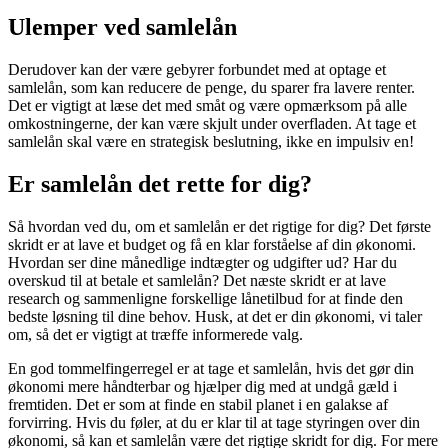
Ulemper ved samlelån
Derudover kan der være gebyrer forbundet med at optage et
samlelån, som kan reducere de penge, du sparer fra lavere renter.
Det er vigtigt at læse det med småt og være opmærksom på alle
omkostningerne, der kan være skjult under overfladen. At tage et
samlelån skal være en strategisk beslutning, ikke en impulsiv en!
Er samlelån det rette for dig?
Så hvordan ved du, om et samlelån er det rigtige for dig? Det første
skridt er at lave et budget og få en klar forståelse af din økonomi.
Hvordan ser dine månedlige indtægter og udgifter ud? Har du
overskud til at betale et samlelån? Det næste skridt er at lave
research og sammenligne forskellige lånetilbud for at finde den
bedste løsning til dine behov. Husk, at det er din økonomi, vi taler
om, så det er vigtigt at træffe informerede valg.
En god tommelfingerregel er at tage et samlelån, hvis det gør din
økonomi mere håndterbar og hjælper dig med at undgå gæld i
fremtiden. Det er som at finde en stabil planet i en galakse af
forvirring. Hvis du føler, at du er klar til at tage styringen over din
økonomi, så kan et samlelån være det rigtige skridt for dig. For mere