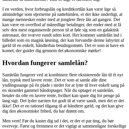
I en verden, hvor forbrugslån og kreditkortlån kan være lige så
almindelige som stjernerne på nattehimlen, er det ikke underligt, at
mange mennesker ender med at jonglere flere lån ad gangen. Det
kan være en overflod af månedlige betalinger, der ender med at få
selv den mest organiserede person til at føle sig som en galaktisk
astronaut, der svæver rundt uden kort. Her kommer samlelån ind i
billedet som en magisk løsning, der kan forvandle denne labyrint af
gæld til en enkelt, håndterbar betalingsstrøm. Det er som at have en
komet, der guider dig gennem det økonomiske mørke!
Hvordan fungerer samlelån?
Samlelån fungerer ved at kombinere flere eksisterende lån til ét nyt
lån, typisk med lavere rente. Det er som at samle alle dine
yndlingssange på én plade i stedet for at lytte til hver enkelt sang på
en skramlet gammel båndoptager. Når du optager et samlelån,
betaler du ofte en lavere rente, hvilket kan spare dig for penge på
lang sigt. Det lyder næsten for godt til at være sandt, men det er det
ikke! Det er en rationel tilgang til at håndtere gæld, og det kan give
dig den økonomiske frihed, du har drømt om.
Men vent! Før du kaster dig ud i det, er der et par ting, du bør
overveje. Først og fremmest er det vigtigt at sammenligne forskellige