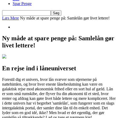
Spar Penge
Læs Mere
Ny måde at spare penge på: Samlelån gør livet lettere!
Ny måde at spare penge på: Samlelån gør
livet lettere!
En rejse ind i låneuniverset
Forestil dig et univers, hvor lån svæver som stjernerne på
nattehimlen, og hvor hver eneste lånebeslutning kan være en
galaktisk rejse mod økonomisk frihed eller en sort hul af gæld. Lån
er som små rumskibe, der flyver fra din økonomi til et sted, hvor
renter og afdrag kan gøre livet både lettere og mere kompliceret. Her
i dette univers har vi begrebet 'samlelån', som fungerer som en slags
intergalaktisk portal, der samler dine lån til én enkelt enhed. Det
lyder som en god idé, ikke? Men hvad er det egentlig, der gør
samlelån så tiltrækkende? Lad os tage et nærmere kig!