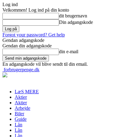
Log ind
Velkommen! Log ind på din konto
dit brugernavn
Din adgangskode
Forgot your password? Get help
Gendan adgangskode
Gendan din adgangskode
din e-mail
En adgangskode vil blive sendt til din email.
forbrugerpenge.dk
LæS MERE
Aktier
Aktier
Arbejde
Biler
Guide
Lån
Lån
Lån