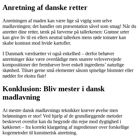
Anretning af danske retter
Anretningen af maden kan være lige så vigtig som selve
madlavningen; det handler om præsentation såvel som smag! Når du
anretter dine retter, tænk på farverne på tallerkenen: Grønne urter
kan give liv til en ellers neutral tallerken mens røde tomater kan
skabe kontrast mod hvide kartofler.
I Danmark værdsætter vi også enkelhed – derfor behøver
anretninger ikke være overdådige men snarere velovervejede
kompositioner der fremhæver hver enkelt ingrediens’ naturlige
skønhed. Tilsæt gerne små elementer såsom spiselige blomster eller
nødder for ekstra flair!
Konklusion: Bliv mester i dansk
madlavning
At mestre dansk madlavnings teknikker kræver øvelse men
belønningen er stor! Ved hjælp af de grundlæggende metoder
beskrevet ovenfor kan du begynde din rejse mod dygtighed i
køkkenet – fra korrekt klargøring af ingredienser over forskellige
kogemetoder til kunstnerisk anretning.