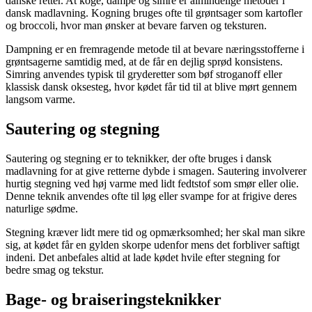
danske retter. At koge, dampe og simre er almindelige metoder i
dansk madlavning. Kogning bruges ofte til grøntsager som kartofler
og broccoli, hvor man ønsker at bevare farven og teksturen.
Dampning er en fremragende metode til at bevare næringsstofferne i
grøntsagerne samtidig med, at de får en dejlig sprød konsistens.
Simring anvendes typisk til gryderetter som bøf stroganoff eller
klassisk dansk oksesteg, hvor kødet får tid til at blive mørt gennem
langsom varme.
Sautering og stegning
Sautering og stegning er to teknikker, der ofte bruges i dansk
madlavning for at give retterne dybde i smagen. Sautering involverer
hurtig stegning ved høj varme med lidt fedtstof som smør eller olie.
Denne teknik anvendes ofte til løg eller svampe for at frigive deres
naturlige sødme.
Stegning kræver lidt mere tid og opmærksomhed; her skal man sikre
sig, at kødet får en gylden skorpe udenfor mens det forbliver saftigt
indeni. Det anbefales altid at lade kødet hvile efter stegning for
bedre smag og tekstur.
Bage- og braiseringsteknikker