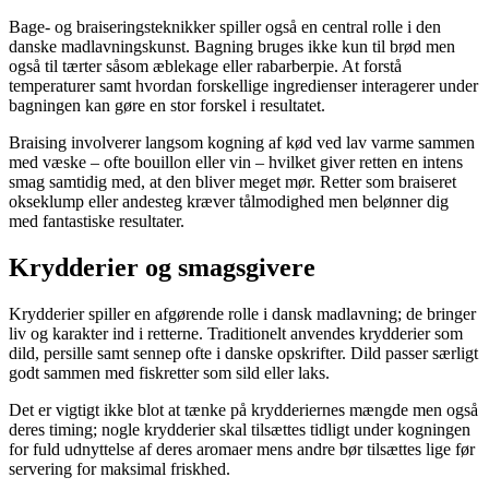
Bage- og braiseringsteknikker spiller også en central rolle i den
danske madlavningskunst. Bagning bruges ikke kun til brød men
også til tærter såsom æblekage eller rabarberpie. At forstå
temperaturer samt hvordan forskellige ingredienser interagerer under
bagningen kan gøre en stor forskel i resultatet.
Braising involverer langsom kogning af kød ved lav varme sammen
med væske – ofte bouillon eller vin – hvilket giver retten en intens
smag samtidig med, at den bliver meget mør. Retter som braiseret
okseklump eller andesteg kræver tålmodighed men belønner dig
med fantastiske resultater.
Krydderier og smagsgivere
Krydderier spiller en afgørende rolle i dansk madlavning; de bringer
liv og karakter ind i retterne. Traditionelt anvendes krydderier som
dild, persille samt sennep ofte i danske opskrifter. Dild passer særligt
godt sammen med fiskretter som sild eller laks.
Det er vigtigt ikke blot at tænke på krydderiernes mængde men også
deres timing; nogle krydderier skal tilsættes tidligt under kogningen
for fuld udnyttelse af deres aromaer mens andre bør tilsættes lige før
servering for maksimal friskhed.