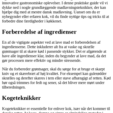
innovative gastronomiske oplevelser. I denne praktiske guide vil vi
dykke ned i nogle grundlæggende madlavningsteknikker, der kan
hjælpe dig med at mestre dansk madlavning. Uanset om du er
nybegynder eller erfaren kok, vil du finde nyttige tips og tricks til at
forbedre dine færdigheder i køkkenet.
Forberedelse af ingredienser
En af de vigtigste aspekter ved at lave mad er forberedelsen af
ingredienserne. Dette inkluderer alt fra at vaske og skrælle
grøntsager til at skære kød i passende stykker. Det er afgørende at
have alle ingredienser klar, inden du begynder at lave mad, da det
gør processen mere effektiv og mindre stressende.
Når du forbereder grøntsager, skal du sørge for at bruge et skarpt
kniv og et skærebræt af høj kvalitet. For eksempel kan gulerødder
skrælles og derefter skæres i tern eller stave afhængigt af retten. Kød
bør også trimmes for fedt og sener, så det bliver mere mørt under
tilberedningen.
Kogeteknikker
Kogeteknikker er essentielle for enhver kok, især når det kommer til