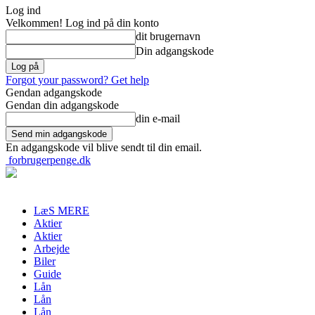
Log ind
Velkommen! Log ind på din konto
dit brugernavn
Din adgangskode
Forgot your password? Get help
Gendan adgangskode
Gendan din adgangskode
din e-mail
En adgangskode vil blive sendt til din email.
forbrugerpenge.dk
LæS MERE
Aktier
Aktier
Arbejde
Biler
Guide
Lån
Lån
Lån