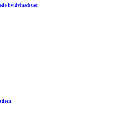
kede hvidvinsdruer
ladsen