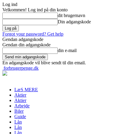
Log ind
Velkommen! Log ind på din konto
dit brugernavn
Din adgangskode
Forgot your password? Get help
Gendan adgangskode
Gendan din adgangskode
din e-mail
En adgangskode vil blive sendt til din email.
forbrugerpenge.dk
LæS MERE
Aktier
Aktier
Arbejde
Biler
Guide
Lån
Lån
Lån